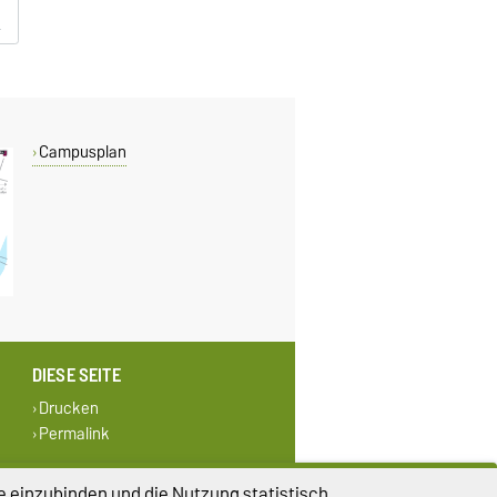
Campusplan
DIESE SEITE
Drucken
Permalink
lungen
Sitemap
e einzubinden und die Nutzung statistisch