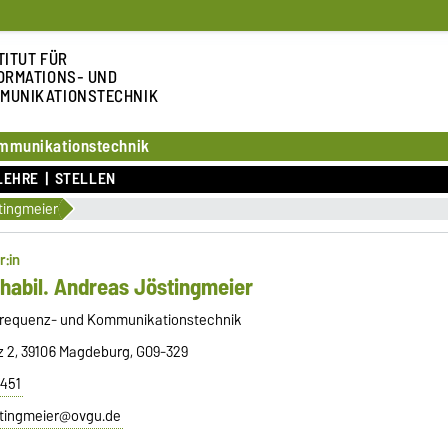
TITUT FÜR
ORMATIONS- UND
MUNIKATIONSTECHNIK
ommunikationstechnik
LEHRE
STELLEN
tingmeier
r:in
 habil. Andreas Jöstingmeier
frequenz- und Kommunikationstechnik
tz 2, 39106 Magdeburg, G09-329
8451
stingmeier@ovgu.de