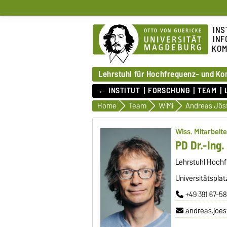
INS
INF
KOM
Lehrstuhl für Hochfrequenz- und K
← INSTITUT
FORSCHUNG
TEAM
Home
Team
WiMi
Andreas Jös
Wiss. Mitarbeite
PD Dr.-Ing.
Lehrstuhl Hoch
Universitätspla
+49 391 67-5
andreas.joe