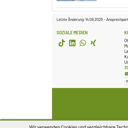
Letzte Änderung: 14.08.2025
-
Ansprechpar
SOZIALE MEDIEN
K
O
M
L
K
Un
3
Impressum
D
Wir verwenden Cookies und vergleichbare Techno