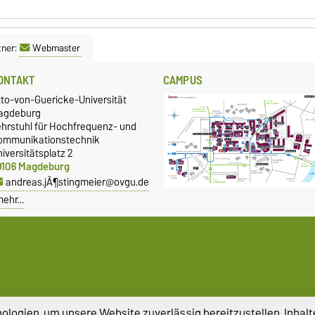
tner:
Webmaster
ONTAKT
CAMPUS
tto-von-Guericke-Universität
agdeburg
ehrstuhl für Hochfrequenz- und
ommunikationstechnik
iversitätsplatz 2
9106 Magdeburg
andreas.jÃ¶stingmeier@ovgu.de
mehr…
atenschutz
Barrierefreiheit
Cookie-Einstel
logien, um unsere Website zuverlässig bereitzustellen, Inhalt