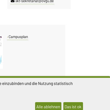
iikt-sekretariat@ovgu.de
Campusplan
e einzubinden und die Nutzung statistisch
DIESE SEITE
Drucken
Permalink
Alle ablehnen
Das ist ok