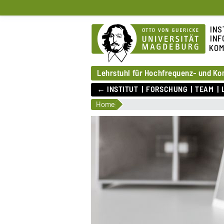
INS
INF
KOM
Lehrstuhl für Hochfrequenz- und K
← INSTITUT
FORSCHUNG
TEAM
Home
llbarer
ungsverstärker
lbarer Leistungsverstärker
is eines digitalen
gsverstärkers von FBH,
Projektveröffentlichung