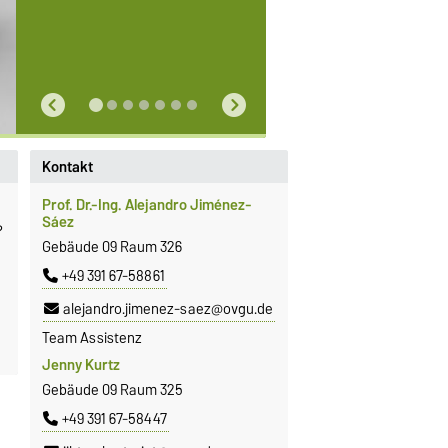
Kontakt
Prof. Dr.-Ing. Alejandro Jiménez-
Sáez
?
Gebäude 09 Raum 326
+49 391 67-58861
alejandro.jimenez-saez@ovgu.de
Team Assistenz
Jenny Kurtz
Gebäude 09 Raum 325
+49 391 67-58447