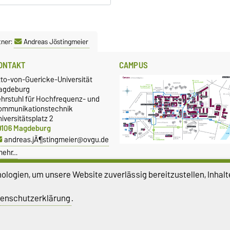
tner:
Andreas Jöstingmeier
ONTAKT
CAMPUS
tto-von-Guericke-Universität
agdeburg
ehrstuhl für Hochfrequenz- und
ommunikationstechnik
iversitätsplatz 2
9106 Magdeburg
andreas.jÃ¶stingmeier@ovgu.de
mehr…
logien, um unsere Website zuverlässig bereitzustellen, Inhalt
enschutzerklärung
.